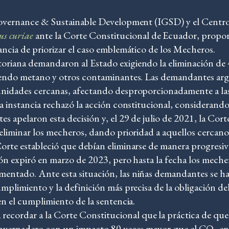
Governance & Sustainable Development (IGSD) y el Centr
us curiae
ante la Corte Constitucional de Ecuador, propor
ancia de priorizar el caso emblemático de los Mecheros.
oriana demandaron al Estado exigiendo la eliminación de
tiendo metano y otros contaminantes. Las demandantes ar
unidades cercanas, afectando desproporcionadamente a las
 instancia rechazó la acción constitucional, considerando i
 apelaron esta decisión y, el 29 de julio de 2021, la Cort
 eliminar los mecheros, dando prioridad a aquellos cercan
Corte estableció que debían eliminarse de manera progresi
sión expiró en marzo de 2023, pero hasta la fecha los mec
ntado. Ante esta situación, las niñas demandantes se han 
mplimiento y la definición más precisa de la obligación del
en el cumplimiento de la sentencia.
ordar a la Corte Constitucional que la práctica de quema
o invernadero con un impacto 80 veces mayor que el CO₂ e