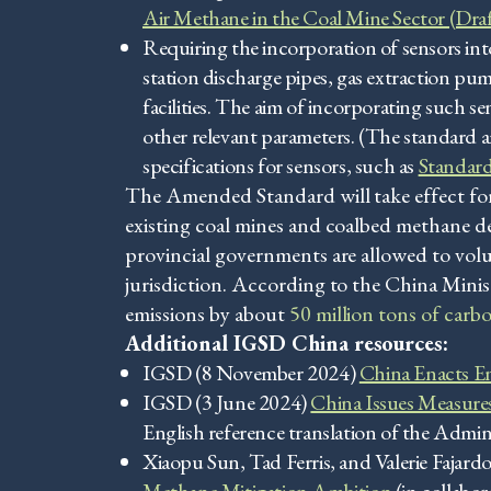
Air Methane in the Coal Mine Sector (Dr
Requiring the incorporation of sensors int
station discharge pipes, gas extraction pum
facilities. The aim of incorporating such 
other relevant parameters. (The standard 
specifications for sensors, such as
Standar
The Amended Standard will take effect for
existing coal mines and coalbed methane d
provincial governments are allowed to volu
jurisdiction. According to the China Min
emissions by about
50 million tons of carb
Additional IGSD China resources:
IGSD (8 November 2024)
China Enacts En
IGSD (3 June 2024)
China Issues Measures
English reference translation of the Admini
Xiaopu Sun, Tad Ferris, and Valerie Fajard
Methane Mitigation Ambition
(in collabor