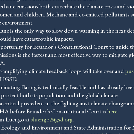
ethane emissions both exacerbate the climate crisis and vi
women and children. Methane and co-emitted pollutants su
e environment.
ne is the only way to slow down warming in the next deca
would have catastrophic impacts.
portunity for Ecuador’s Constitutional Court to guide the
ssions is the fastest and most effective way to mitigate g
HA.
f-amplifying climate feedback loops will take over and
pus
of IGSD.
ting flaring is technically feasible and has already been
protect both its population and the global climate.
 a critical precedent in the fight against climate change a
A before Ecuador’s Constitutional Court is
here
.
ian Luengo at
sluengo@igsd.org
.
 Ecology and Environment and State Administration for M