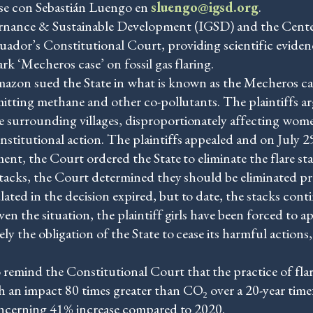
se con Sebastián Luengo en
sluengo@igsd.org
.
ernance & Sustainable Development (IGSD) and the Cen
uador’s Constitutional Court, providing scientific evide
rk ‘Mecheros case’ on fossil gas flaring.
mazon sued the State in what is known as the Mecheros ca
mitting methane and other co-pollutants. The plaintiffs ar
 surrounding villages, disproportionately affecting wom
stitutional action. The plaintiffs appealed and on July 2
ment, the Court ordered the State to eliminate the flare st
 stacks, the Court determined they should be eliminated p
ed in the decision expired, but to date, the stacks conti
en the situation, the plaintiff girls have been forced to 
y the obligation of the State to cease its harmful actions
ind the Constitutional Court that the practice of flarin
h an impact 80 times greater than CO₂ over a 20-year ti
concerning 41% increase compared to 2020.