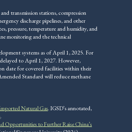
 and transmission stations, compression
 emergency discharge pipelines, and other
ates, pressure, temperature and humidity, and
ane monitoring and the technical
opment systems as of April 1, 2025. For
 delayed to April 1, 2027. However,
date for covered facilities within their
e Amended Standard will reduce methane
 Imported Natural Gas
. IGSD’s annotated,
e
.
d Opportunities to Further Raise China’s
ational Singapore University (2024).