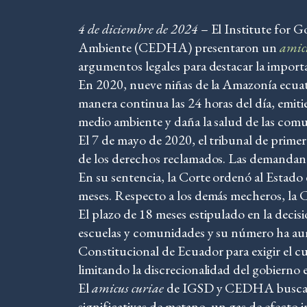
4 de diciembre de 2024
– El Institute for 
Ambiente (CEDHA) presentaron un
amic
argumentos legales para destacar la import
En 2020, nueve niñas de la Amazonía ecuat
manera continua las 24 horas del día, emi
medio ambiente y daña la salud de las com
El 7 de mayo de 2020, el tribunal de primera
de los derechos reclamados. Las demandantes
En su sentencia, la Corte ordenó al Estado
meses. Respecto a los demás mecheros, la 
El plazo de 18 meses estipulado en la deci
escuelas y comunidades y su número ha aume
Constitucional de Ecuador para exigir el cu
limitando la discrecionalidad del gobierno 
El
amicus curiae
de IGSD y CEDHA busca rec
significativas de metano, un gas de efect