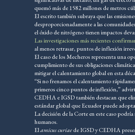
quemó más de 1582 millones de metros cú
El escrito también subraya que las emisione
desproporcionadamente a las comunidades c
el óxido de nitrógeno tienen impactos devas
Las investigaciones más recientes confirma
al menos retrasar, puntos de inflexión irre
El caso de los Mecheros representa una opo
cumplimiento de sus obligaciones climática
mitigar el calentamiento global en esta dé
“Si no frenamos el calentamiento rápidament
primeros cinco puntos de inflexión,” advi
CEDHA e IGSD también destacan que elimina
estándar global que Ecuador puede adoptar
La decisión de la Corte en este caso podría
humanos.
El
amicus curiae
de IGSD y CEDHA presenta