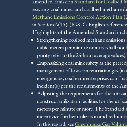
amended
Emission Standard for Coalbed
existing coal mines and coalbed methane 
Methane Emissions Control Action Plan
(2
in Section 6(15). (IGSD’s English reference
Highlights of the Amended Standard incl
Strengthening coalbed methane emissions r
cubic meters per minute or more shall not 
purity refer to the 24-hour average values).
Emphasizing coal mine safety as the prere
management of low-concentration gas (in
emergencies, coal mine enterprises can fir
incident(s) per the requirements of the 
Adjusting the requirements for the utiliza
construct utilization facilities for the ut
meters per minute or more. The Standard al
incentivize further utilization and reduct
In this regard, see
Greenhouse Gas Voluntar