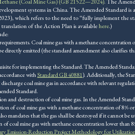
 Methane (Coal Mine Gas) (GB 21522—2024)
. The Amende
development systems in China. The Amended Standard is a
023), which refers to the need to “fully implement the st
 translation of the Action Plan is available
here
.)
ude:
equirements. Coal mine gas with a methane concentration of
be directly emitted (the standard amendment also clarifies 
quisite for implementing the Standard. The Amended Standa
 accordance with
Standard GB 40881
). Additionally, the Sta
st discharge coal mine gas in accordance with relevant regul
Amended Standard.
tion and destruction of coal mine gas. In the Amended Standa
ilization of coal mine gas with a methane concentration of 8% 
so mandates that the gas shall be destroyed if it cannot be u
ion of coal mine gas with methane concentration lower than 
y Emission-Reduction Project Methodology for Utilization