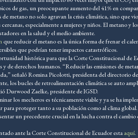
bicos de gas, un preocupante aumento del 41% en compar
s de metano no solo agravan la crisis climática, sino que v
ercanas, especialmente a mujeres y niños. El metano y l
tadores en la salud y el medio ambiente.
n
que reducir el metano es la única forma de frenar el cale
versibles que podrían tener impactos catastróficos.
rtunidad histórica para que la Corte Constitucional de Ec
s y de derechos humanos. “Reducir las emisiones de metano
cada,” señaló Romina Picolotti, presidenta del directori
e, los bucles de retroalimentación climática se auto amplif
rtió Durwood Zaelke, presidente de IGSD.
r los mecheros es técnicamente viable y ya se ha implem
 para proteger tanto a su población como al clima global.
 sentar un precedente crucial en la lucha contra el cambio 
do ante la Corte Constitucional de Ecuador esta
aquí
.