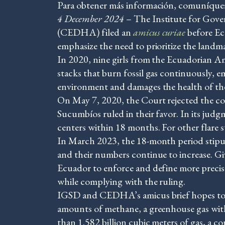
Para obtener más información, comuníque
4 December 2024
– The Institute for Gov
(CEDHA) filed an
amicus curiae
before Ec
emphasize the need to prioritize the landma
In 2020, nine girls from the Ecuadorian A
stacks that burn fossil gas continuously, e
environment and damages the health of the
On May 7, 2020, the Court rejected the con
Sucumbíos ruled in their favor. In its judg
centers within 18 months. For other flare
In March 2023, the 18-month period stipulat
and their numbers continue to increase. Giv
Ecuador to enforce and define more precisel
while complying with the ruling.
IGSD and CEDHA’s amicus brief hopes to rem
amounts of methane, a greenhouse gas wit
than 1.582 billion cubic meters of gas, a 