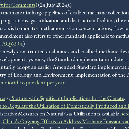
aft for Comments)
(24 July 2024).)
o methane discharge pipelines of coalbed methane collection
ping stations, gas utilization and destruction facilities, the
sensors is to monitor methane emission concentrations, flow r
amendment also refers to other standards applicable to meth
d AQ 6204
.)
 newly constructed coal mines and coalbed methane devel
evelopment systems, the Standard implementation date is
ntarily adopt an earlier Amended Standard implementation 
istry of Ecology and Environment, implementation of th
on dioxide equivalent per year
.
ergy Statute with Significant Implications for the Climate
.
 to Regulate the Utilization of Domestically Produced and
strative Measures on Natural Gas Utilization is available
her
o,
China’s Ongoing Efforts to Address Methane Emissions an
ation with the Asia-Pacific Centre for Environmental Law, N